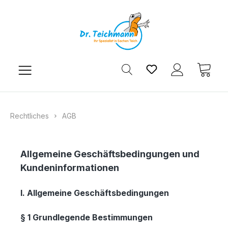
Zum Hauptinhalt springen
Du hast 0 Produkt
Ware
Rechtliches
AGB
Allgemeine Geschäftsbedingungen und
Kundeninformationen
I. Allgemeine Geschäftsbedingungen
§ 1 Grundlegende Bestimmungen