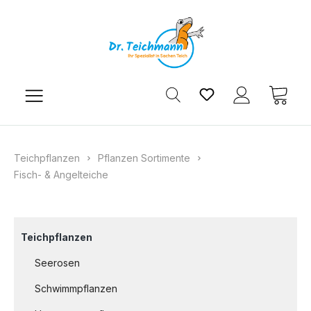
Zum Hauptinhalt springen
Du hast 0 Produkt
Ware
Teichpflanzen
Pflanzen Sortimente
Fisch- & Angelteiche
Teichpflanzen
Seerosen
Schwimmpflanzen