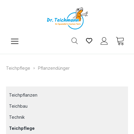
Zum Hauptinhalt springen
Du hast 0 Produkt
Ware
Teichpflege
Pflanzendünger
Teichpflanzen
Teichbau
Technik
Teichpflege