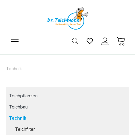
Zum Hauptinhalt springen
Du hast 0 Produkt
Ware
Technik
Teichpflanzen
Teichbau
Technik
Teichfilter