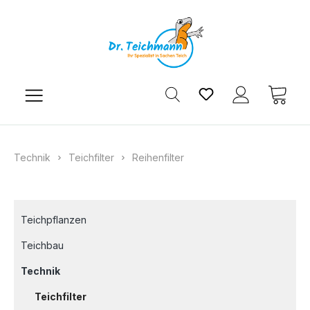
Zum Hauptinhalt springen
Du hast 0 Produkt
Ware
Technik
Teichfilter
Reihenfilter
Teichpflanzen
Teichbau
Technik
Teichfilter