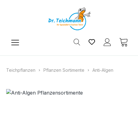
Zum Hauptinhalt springen
Du hast 0 Produkt
Ware
Teichpflanzen
Pflanzen Sortimente
Anti-Algen
Bildergalerie überspringen